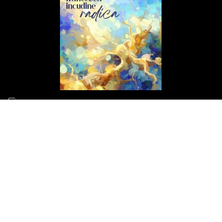
ARTICOLI RECENTI
Il mio nuovo concerto Altri Piani debutta il 15 luglio al 70°
Tindari Festival
14 Giugno 2026
Il Concerto di Capodanno a Siracusa cambia location
31 Dicembre 2025