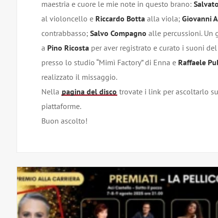
maestria e cuore le mie note in questo brano:
Salvat
al violoncello e
Riccardo Botta
alla viola;
Giovanni 
contrabbasso;
Salvo Compagno
alle percussioni. Un 
a
Pino Ricosta
per aver registrato e curato i suoni de
presso lo studio “Mimì Factory” di Enna e
Raffaele Pu
realizzato il missaggio.
Nella
pagina del disco
trovate i link per ascoltarlo su
piattaforme.
Buon ascolto!