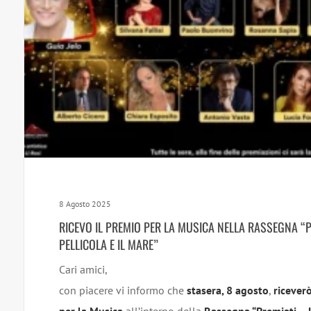
8 Agosto 2025
RICEVO IL PREMIO PER LA MUSICA NELLA RASSEGNA “P
PELLICOLA E IL MARE”
Cari amici,
con piacere vi informo che
stasera, 8 agosto
,
riceverò
per la Musica
all’interno della
Rassegna “Premiati – L