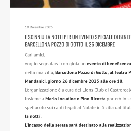
19 Dicembre 2025
E SCINNIU LA NOTTI PER UN EVENTO SPECIALE DI BENE
BARCELLONA POZZO DI GOTTO IL 26 DICEMBRE
Cari amici,
voglio segnalarvi con gioia un
evento di beneficenza
nella mia città,
Barcellona Pozzo di Gotto, al Teatro 
Mandanici, giorno 26 dicembre 2025 alle ore 18
.
L’organizzazione è a cura del Lions Club di Castroreal
Insieme a
Mario Incudine e Pino Ricosta
porterò in s
spettacolo sui canti legati al Natale in Sicilia dal titol
la notti
“.
L’incasso della serata sarà destinato alla realizzazi