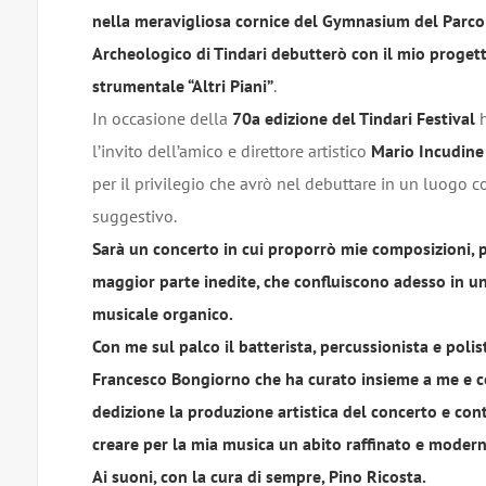
nella meravigliosa cornice del Gymnasium del Parco
Archeologico di Tindari debutterò con il mio proget
strumentale “Altri Piani”
.
In occasione della
70a edizione del Tindari Festival
h
l’invito dell’amico e direttore artistico
Mario Incudine
per il privilegio che avrò nel debuttare in un luogo co
suggestivo.
Sarà un concerto in cui proporrò mie composizioni, p
maggior parte inedite, che confluiscono adesso in u
musicale organico.
Con me sul palco il batterista, percussionista e poli
Francesco Bongiorno che ha curato insieme a me e 
dedizione la produzione artistica del concerto e cont
creare per la mia musica un abito raffinato e modern
Ai suoni, con la cura di sempre, Pino Ricosta.