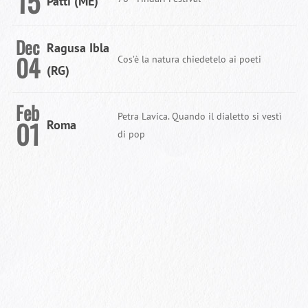
15
Patti (ME)
Dec
Ragusa Ibla
04
Cos’è la natura chiedetelo ai poeti
(RG)
Feb
Petra Lavica. Quando il dialetto si vestì
01
Roma
di pop