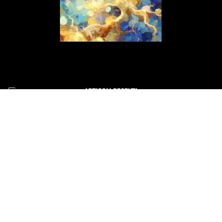
ARTICOLI RECENTI
Il mio nuovo concerto Altri Piani debutta il 15 luglio al 70°
Tindari Festival
14 Giugno 2026
Il Concerto di Capodanno a Siracusa cambia location
31 Dicembre 2025
E scinniu la notti per un evento speciale di beneficenza a
Barcellona Pozzo di Gotto il 26 dicembre
19 Dicembre 2025