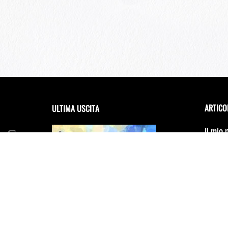
ARTICO
ULTIMA USCITA
Il mio 
debutta
Festiva
14 Giug
FRANCESCA INCUDINE –
RADICA
Il Conc
cambia
31 Dice
E scinn