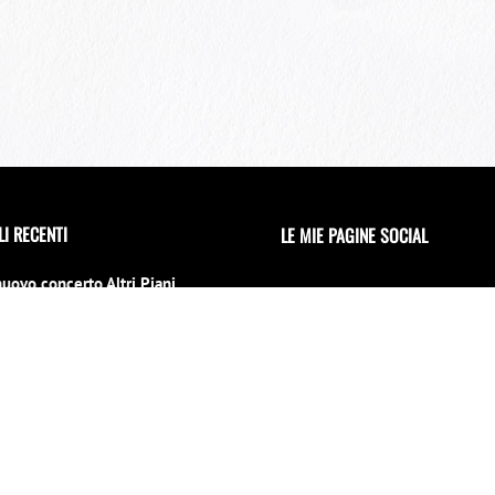
LI RECENTI
LE MIE PAGINE SOCIAL
nuovo concerto Altri Piani
 il 15 luglio al 70° Tindari
l
no 2026
erto di Capodanno a Siracusa
 location
INVIAMI UNA MAIL
mbre 2025
iu la notti per un evento