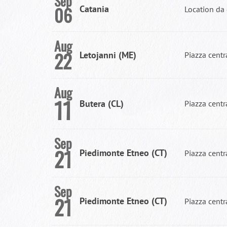
Sep
06
Catania
Location da 
Aug
22
Letojanni (ME)
Piazza centr
Aug
11
Butera (CL)
Piazza centr
Sep
21
Piedimonte Etneo (CT)
Piazza centr
Sep
21
Piedimonte Etneo (CT)
Piazza centr