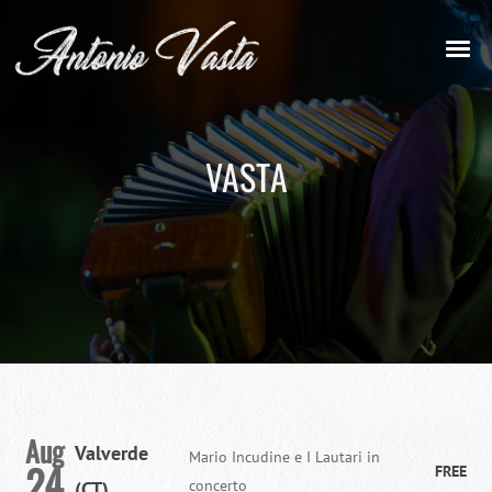
VASTA
Aug
Valverde
Mario Incudine e I Lautari in
24
FREE
concerto
(CT)