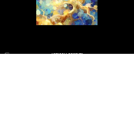
ARTICOLI RECENTI
Il mio nuovo concerto Altri Piani debutta il 15 luglio al 70°
Tindari Festival
14 Giugno 2026
Il Concerto di Capodanno a Siracusa cambia location
31 Dicembre 2025
E scinniu la notti per un evento speciale di beneficenza a
Barcellona Pozzo di Gotto il 26 dicembre
19 Dicembre 2025