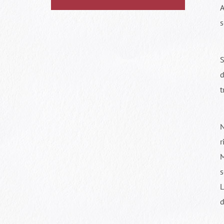
A
s
S
d
t
N
r
M
s
L
d