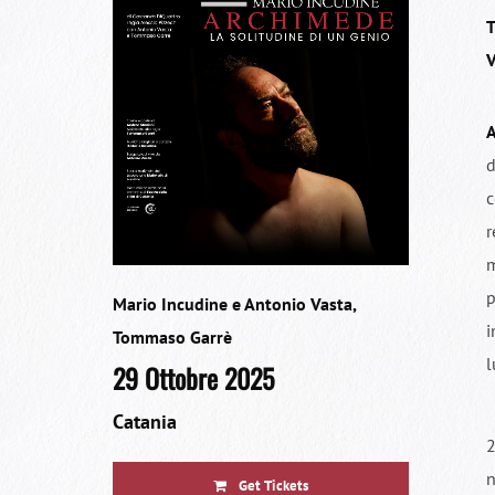
T
V
d
r
m
p
Mario Incudine e Antonio Vasta
,
i
Tommaso Garrè
l
29 Ottobre 2025
Catania
2
n
Get Tickets