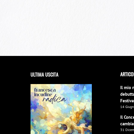
ARTICO
ULTIMA USCITA
Il mio 
debutta
Festiva
14 Giug
FRANCESCA INCUDINE –
RADICA
Il Conc
cambia
31 Dice