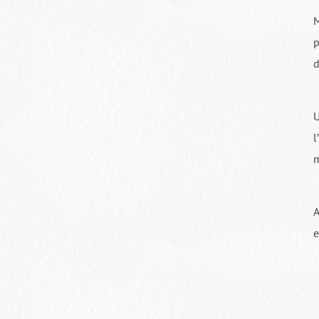
M
p
d
U
l
m
A
e