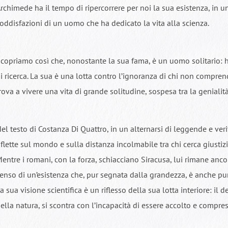
rchimede ha il tempo di ripercorrere per noi la sua esistenza, in un 
oddisfazioni di un uomo che ha dedicato la vita alla scienza.
copriamo così che, nonostante la sua fama, è un uomo solitario: h
i ricerca. La sua è una lotta contro l’ignoranza di chi non compren
rova a vivere una vita di grande solitudine, sospesa tra la genialità 
el testo di Costanza Di Quattro, in un alternarsi di leggende e v
iflette sul mondo e sulla distanza incolmabile tra chi cerca giustiz
entre i romani, con la forza, schiacciano Siracusa, lui rimane anc
enso di un’esistenza che, pur segnata dalla grandezza, è anche pu
a sua visione scientifica è un riflesso della sua lotta interiore: il 
ella natura, si scontra con l’incapacità di essere accolto e compr