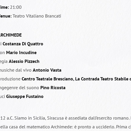
ime:
21:00
enue:
Teatro Vitaliano Brancati
ARCHIMEDE
i
Costanza Di Quattro
con
Mario Incudine
egia
Alessio Pizzech
usiche dal vivo
Antonio Vasta
roduzione
Centro Teatrale Bresciano, La Contrada Teatro Stabile d
ngegenre del suono
Pino
Ricosta
uci
Giuseppe Fustaino
12 a.C. Siamo in Sicilia, Siracusa è assediata dall’esercito romano.
ella casa del matematico Archimede: è pronto a ucciderlo. Prima ch