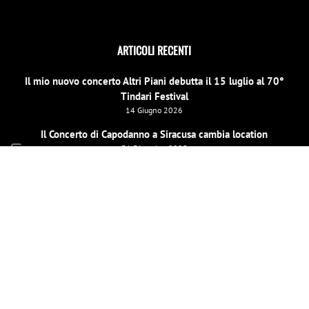
ARTICOLI RECENTI
Il mio nuovo concerto Altri Piani debutta il 15 luglio al 70°
Tindari Festival
14 Giugno 2026
Il Concerto di Capodanno a Siracusa cambia location
31 Dicembre 2025
E scinniu la notti per un evento speciale di beneficenza a
Barcellona Pozzo di Gotto il 26 dicembre
19 Dicembre 2025
LE MIE PAGINE SOCIAL