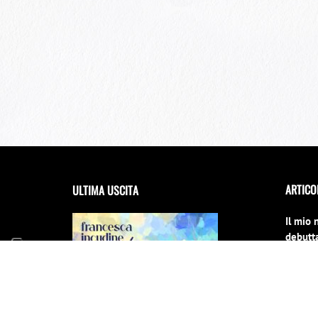
ARTICO
ULTIMA USCITA
Il mio 
debutta
Festiva
14 Giug
FRANCESCA INCUDINE –
RADICA
Il Conc
cambia