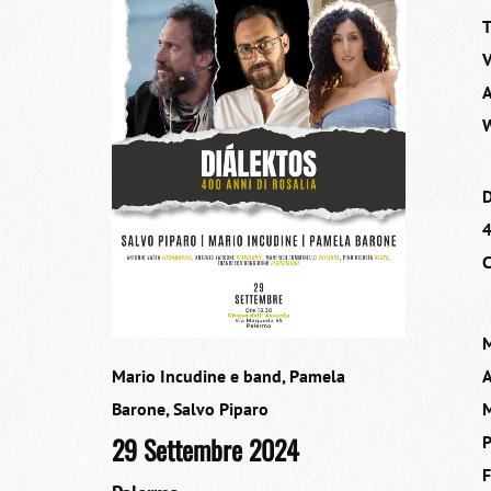
T
V
A
W
4
C
Mario Incudine e band
,
Pamela
Barone
,
Salvo Piparo
29 Settembre 2024