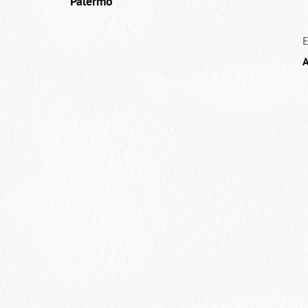
Palermo
E