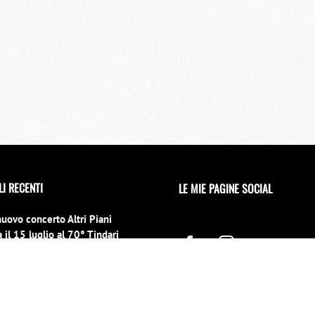
LI RECENTI
LE MIE PAGINE SOCIAL
nuovo concerto Altri Piani
 il 15 luglio al 70° Tindari
l
no 2026
erto di Capodanno a Siracusa
 location