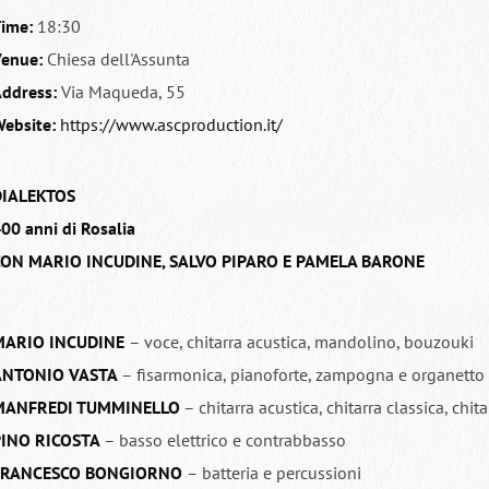
ime:
18:30
enue:
Chiesa dell'Assunta
ddress:
Via Maqueda, 55
ebsite:
https://www.ascproduction.it/
DIALEKTOS
00 anni di Rosalia
ON MARIO INCUDINE, SALVO PIPARO E PAMELA BARONE
MARIO INCUDINE
– voce, chitarra acustica, mandolino, bouzouki
ANTONIO VASTA
– fisarmonica, pianoforte, zampogna e organetto
MANFREDI TUMMINELLO
– chitarra acustica, chitarra classica, chit
PINO RICOSTA
– basso elettrico e contrabbasso
FRANCESCO BONGIORNO
– batteria e percussioni