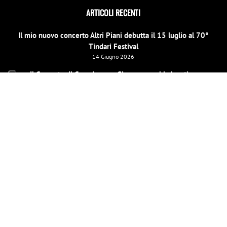
ARTICOLI RECENTI
Il mio nuovo concerto Altri Piani debutta il 15 luglio al 70°
Tindari Festival
14 Giugno 2026
Il Concerto di Capodanno a Siracusa cambia location
31 Dicembre 2025
E scinniu la notti per un evento speciale di beneficenza a
Barcellona Pozzo di Gotto il 26 dicembre
19 Dicembre 2025
LE MIE PAGINE SOCIAL