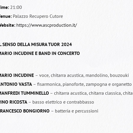
ime:
21:00
enue:
Palazzo Recupero Cutore
ebsite:
https://www.ascproduction.it/
L SENSO DELLA MISURA TUOR 2024
ARIO INCUDINE E BAND IN CONCERTO
MARIO INCUDINE
– voce, chitarra acustica, mandolino, bouzouki
ANTONIO VASTA
– fisarmonica, pianoforte, zampogna e organetto
MANFREDI TUMMINELLO
– chitarra acustica, chitarra classica, chit
PINO RICOSTA
– basso elettrico e contrabbasso
FRANCESCO BONGIORNO
– batteria e percussioni