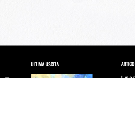
ARTICO
ULTIMA USCITA
Il mio 
debutta
Festiva
14 Giug
FRANCESCA INCUDINE –
RADICA
Il Conc
cambia
31 Dice
E scinn