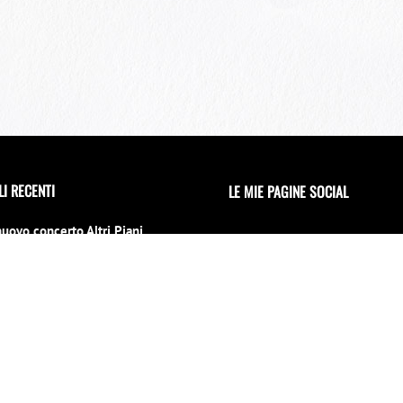
LI RECENTI
LE MIE PAGINE SOCIAL
nuovo concerto Altri Piani
 il 15 luglio al 70° Tindari
l
no 2026
erto di Capodanno a Siracusa
 location
INVIAMI UNA MAIL
mbre 2025
iu la notti per un evento