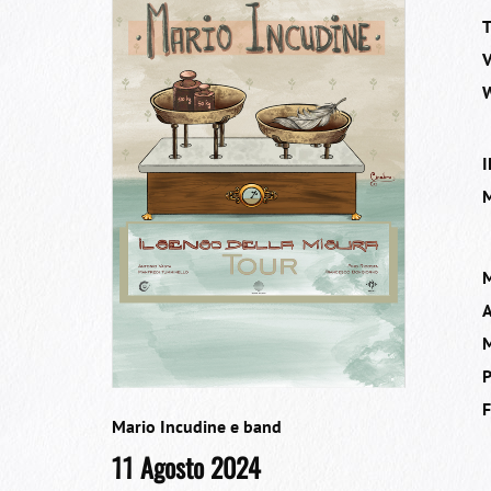
T
V
W
I
M
Mario Incudine e band
11 Agosto 2024