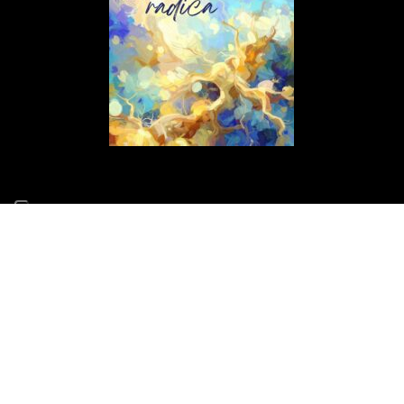
ARTICOLI RECENTI
Il mio nuovo concerto Altri Piani debutta il 15 luglio al 70°
Tindari Festival
14 Giugno 2026
Il Concerto di Capodanno a Siracusa cambia location
31 Dicembre 2025
E scinniu la notti per un evento speciale di beneficenza a