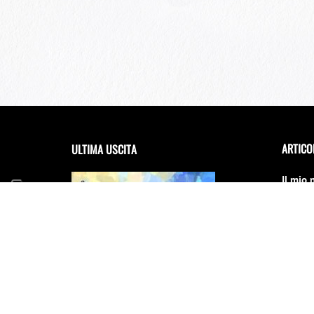
ARTICO
ULTIMA USCITA
Il mio 
debutta
Festiva
14 Giug
FRANCESCA INCUDINE –
RADICA
Il Conc
cambia
31 Dice
E scinn