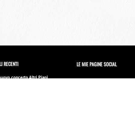
LI RECENTI
LE MIE PAGINE SOCIAL
nuovo concerto Altri Piani
 il 15 luglio al 70° Tindari
l
no 2026
erto di Capodanno a Siracusa
 location
INVIAMI UNA MAIL
mbre 2025
iu la notti per un evento