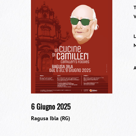
T
V
L
M
6 Giugno 2025
Ragusa Ibla (RG)