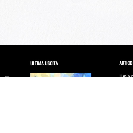
ARTICO
ULTIMA USCITA
Il mio 
debutta
Festiva
14 Giug
FRANCESCA INCUDINE –
RADICA
Il Conc
cambia
31 Dice
E scinn