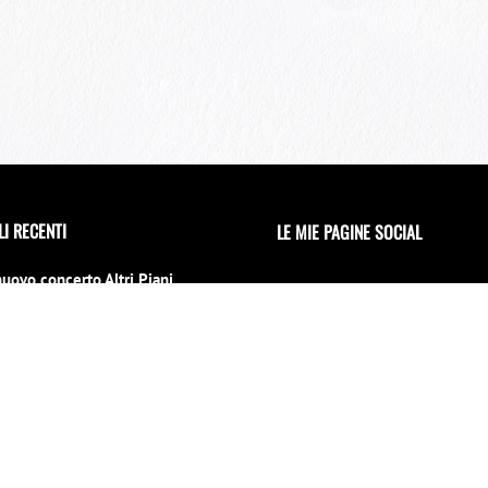
LI RECENTI
LE MIE PAGINE SOCIAL
nuovo concerto Altri Piani
 il 15 luglio al 70° Tindari
l
no 2026
erto di Capodanno a Siracusa
 location
INVIAMI UNA MAIL
mbre 2025
iu la notti per un evento