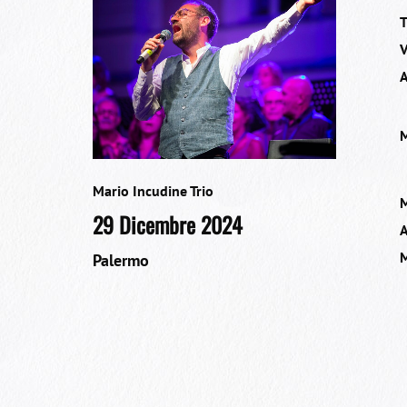
T
V
A
M
Mario Incudine Trio
M
29 Dicembre 2024
A
M
Palermo