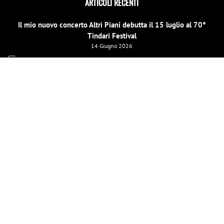
ARTICOLI RECENTI
Il mio nuovo concerto Altri Piani debutta il 15 luglio al 70°
Tindari Festival
14 Giugno 2026
Il Concerto di Capodanno a Siracusa cambia location
31 Dicembre 2025
E scinniu la notti per un evento speciale di beneficenza a
Barcellona Pozzo di Gotto il 26 dicembre
19 Dicembre 2025
LE MIE PAGINE SOCIAL