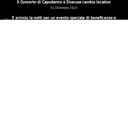
Il Concerto di Capodanno a Siracusa cambia location
31 Dicembre 2025
E scinniu la notti per un evento speciale di beneficenza a
Barcellona Pozzo di Gotto il 26 dicembre
19 Dicembre 2025
LE MIE PAGINE SOCIAL
INVIAMI UNA MAIL