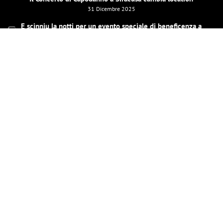
31 Dicembre 2025
E scinniu la notti per un evento speciale di beneficenza a
Barcellona Pozzo di Gotto il 26 dicembre
19 Dicembre 2025
LE MIE PAGINE SOCIAL
INVIAMI UNA MAIL