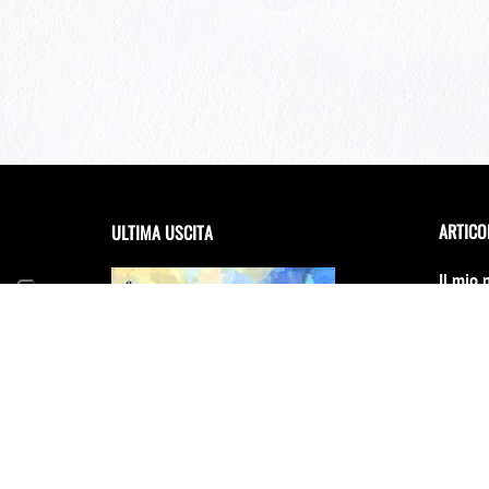
ARTICO
ULTIMA USCITA
Il mio 
debutta
Festiva
14 Giug
FRANCESCA INCUDINE –
RADICA
Il Conc
cambia
31 Dice
E scinn