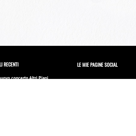
LI RECENTI
LE MIE PAGINE SOCIAL
nuovo concerto Altri Piani
 il 15 luglio al 70° Tindari
l
no 2026
erto di Capodanno a Siracusa
 location
INVIAMI UNA MAIL
mbre 2025
iu la notti per un evento