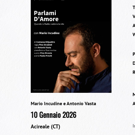
T
V
A
W
P
D
R
Mario Incudine e Antonio Vasta
10 Gennaio 2026
I
Acireale (CT)