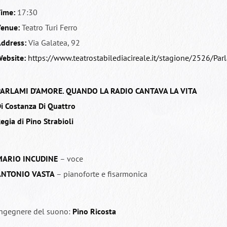
ime:
17:30
enue:
Teatro Turi Ferro
ddress:
Via Galatea, 92
ebsite:
https://www.teatrostabilediacireale.it/stagione/2526/Pa
ARLAMI D’AMORE. QUANDO LA RADIO CANTAVA LA VITA
i Costanza Di Quattro
egia di Pino Strabioli
MARIO INCUDINE
– voce
ANTONIO VASTA
– pianoforte e fisarmonica
ngegnere del suono:
Pino Ricosta