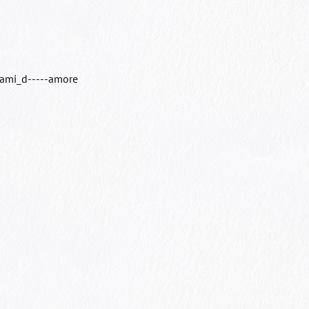
rlami_d-----amore