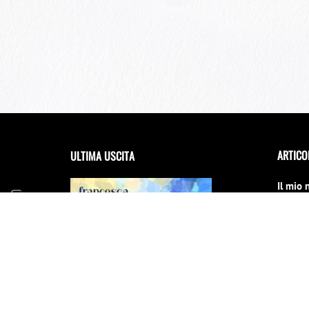
ARTICO
ULTIMA USCITA
Il mio 
debutta
Festiva
14 Giug
FRANCESCA INCUDINE –
RADICA
Il Conc
cambia
31 Dice
E scinn