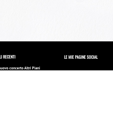
LI RECENTI
LE MIE PAGINE SOCIAL
nuovo concerto Altri Piani
 il 15 luglio al 70° Tindari
l
no 2026
erto di Capodanno a Siracusa
 location
INVIAMI UNA MAIL
mbre 2025
iu la notti per un evento