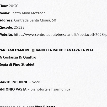
Time:
20:30
Venue:
Teatro Mina Mezzadri
Address:
Contrada Santa Chiara, 50
Zipcode:
25122
Website:
https://www.centroteatralebresciano.it/spettacoli/2023
PARLAMI D’AMORE. QUANDO LA RADIO CANTAVA LA VITA
Di Costanza Di Quattro
Regia di Pino Strabioli
MARIO INCUDINE
– voce
ANTONIO VASTA
– pianoforte e fisarmonica
Ingegnere del suono:
Pino Ricosta