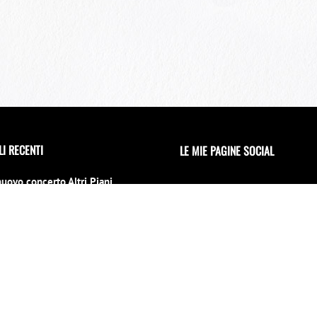
LI RECENTI
LE MIE PAGINE SOCIAL
nuovo concerto Altri Piani
 il 15 luglio al 70° Tindari
l
no 2026
erto di Capodanno a Siracusa
 location
INVIAMI UNA MAIL
mbre 2025
iu la notti per un evento