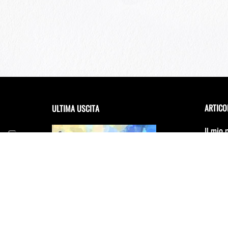
ARTICO
ULTIMA USCITA
Il mio 
debutta
Festiva
14 Giug
FRANCESCA INCUDINE –
RADICA
Il Conc
cambia
31 Dice
E scinn