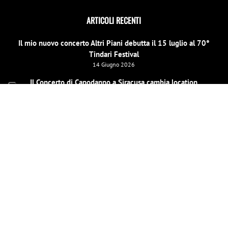
ARTICOLI RECENTI
Il mio nuovo concerto Altri Piani debutta il 15 luglio al 70°
Tindari Festival
14 Giugno 2026
Il Concerto di Capodanno a Siracusa cambia location
31 Dicembre 2025
E scinniu la notti per un evento speciale di beneficenza a
Barcellona Pozzo di Gotto il 26 dicembre
19 Dicembre 2025
LE MIE PAGINE SOCIAL