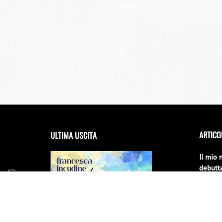
ARTICO
ULTIMA USCITA
Il mio 
debutta
Festiva
14 Giug
FRANCESCA INCUDINE –
RADICA
Il Conc
cambia