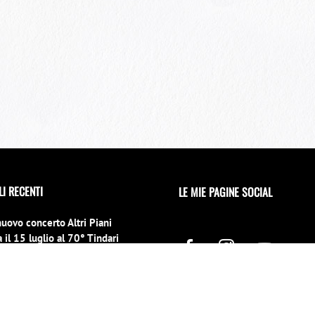
LI RECENTI
LE MIE PAGINE SOCIAL
nuovo concerto Altri Piani
 il 15 luglio al 70° Tindari
l
no 2026
erto di Capodanno a Siracusa
 location