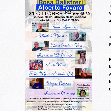
T
V
A
X
P
M
D