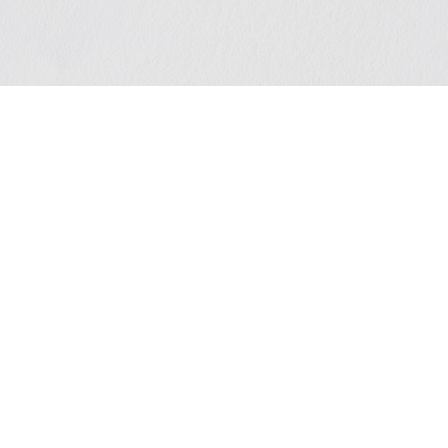
NEXT:
ESCE L’ALBUM “VOCI PARAL
TOBRE
LI RECENTI
LE MIE PAGINE SOCIAL
nuovo concerto Altri Piani
 il 15 luglio al 70° Tindari
l
no 2026
erto di Capodanno a Siracusa
 location
INVIAMI UNA MAIL
mbre 2025