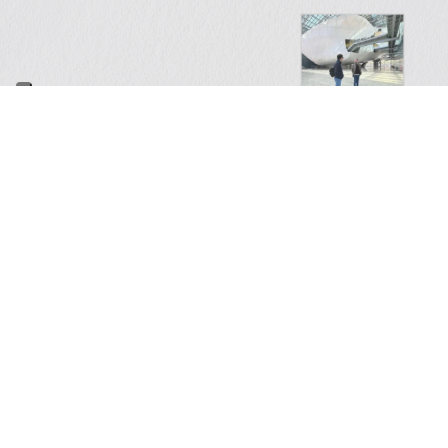
PREVIOUS:
LE NOVITÀ DI OT
ARTICO
ULTIMA USCITA
Il mio 
debutta
Festiva
14 Giug
FRANCESCA INCUDINE –
RADICA
Il Conc
cambia
31 Dice