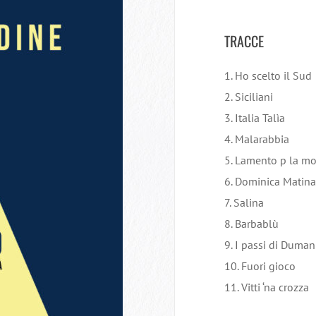
TRACCE
1. Ho scelto il Sud
2. Siciliani
3. Italia Talìa
4. Malarabbia
5. Lamento p la mor
6. Dominica Matina
7. Salina
8. Barbablù
9. I passi di Duman
10. Fuori gioco
11. Vitti ‘na crozza