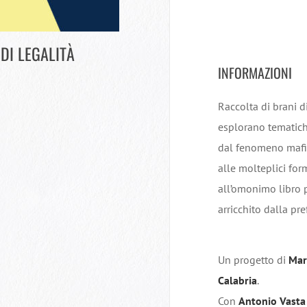
 DI LEGALITÀ
INFORMAZIONI
Raccolta di brani d
esplorano tematiche
dal fenomeno mafio
alle molteplici form
all’omonimo libro 
arricchito dalla pr
Un progetto di
Mar
Calabria
.
Con
Antonio Vasta