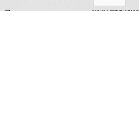
PREVIOUS:
ESCE L’ALBUM “VO
TRIBUTO PER GIUNI RUSSO
ARTICO
ULTIMA USCITA
Il mio 
debutta
Festiva
14 Giug
FRANCESCA INCUDINE –
RADICA
Il Conc
cambia
31 Dice
E scinn
special
Pozzo 
19 Dice