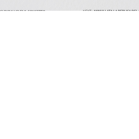
NEXT:
ANNULLATA LA REPLICA DEL
CI PARALLELE”, IL CONCERTO
LI RECENTI
LE MIE PAGINE SOCIAL
nuovo concerto Altri Piani
 il 15 luglio al 70° Tindari
l
no 2026
erto di Capodanno a Siracusa
 location
INVIAMI UNA MAIL
mbre 2025
iu la notti per un evento
e di beneficenza a Barcellona
di Gotto il 26 dicembre
mbre 2025