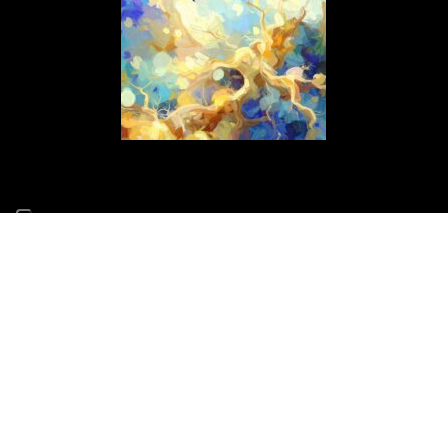
ARTICOLI RECENTI
Il mio nuovo concerto Altri Piani debutta il 15 luglio al 70°
Tindari Festival
14 Giugno 2026
Il Concerto di Capodanno a Siracusa cambia location
31 Dicembre 2025
E scinniu la notti per un evento speciale di beneficenza a
Barcellona Pozzo di Gotto il 26 dicembre